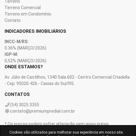
Terreno
Terreno Comercial
Terreno em Condomínio
Contato
INDICADORES IMOBILIÁRIOS
INCC-M/RS:
0.36%
(MARÇO/2026)
IGP-M:
0,52%
(MARÇO/2026)
ONDE ESTAMOS?
Av. Júlio de Castilhos, 1340 Sala 602 - Centro Comercial Citadella
- Cep: 95020-426 - Caxias do Sul/RS.
CONTATOS
(54) 3025.3355
contato@premiumpredial.com.br
* Os preços podem sofrer alteração sem aviso prévio.
Cookies são utilizados para melhorar sua experiência em nosso site.