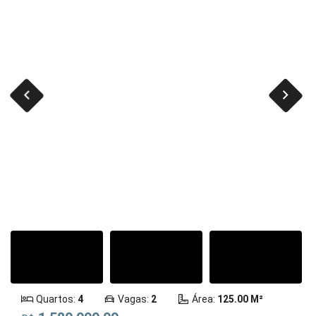
Quartos:
4
Vagas:
2
Área:
125.00 M²