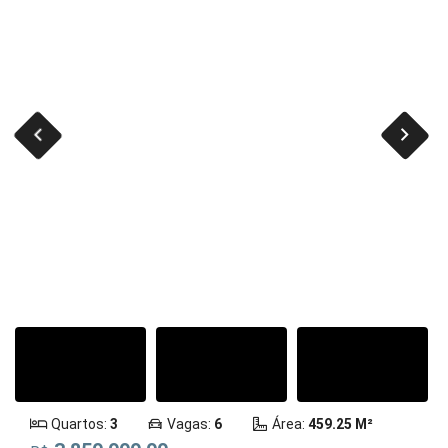
Quartos:
3
Vagas:
6
Área:
459.25 M²