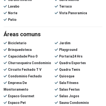
Lavabo
Terraco
Norte
Vista Panoramica
Patio
Áreas comuns
Bicicletario
Jardim
Brinquedoteca
Playground
Capacidade Piso 0
Portaria24 Hrs
Churrasqueira Condominio
Quadra Esportes
Circuito Fechado T V
Quadra Tenis
Condominio Fechado
Quiosque
Empresa De
Sala Fitness
Monitoramento
Salao Festas
Espaco Gourmet
Salao Jogos
Espaco Pet
Sauna Condominio